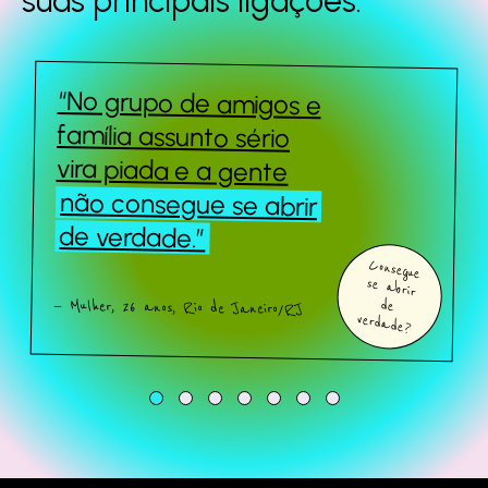
suas principais
ligações.
“No grupo de amigos e
Queridos Estranhos
família assunto sério
vira piada e a gente
não consegue se abrir
Sobre o estudo
de verdade.”
Consegue
se abrir
Quem somos
— Mulher, 26 anos, Rio de Janeiro/RJ
de
verdade?
Fale com a gente
Baixe o estudo