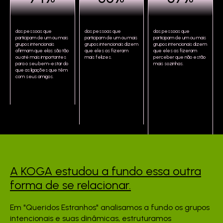
das pessoas que
das pessoas que
das pessoas que
participam de um ou mais
participam de um ou mais
participam de um ou mais
grupos intencionais
grupos intencionais dizem
grupos intencionais dizem
afirmam que elas são tão
que eles as fizeram
que eles as fizeram
ou até mais importantes
mais felizes.
perceber que não estão
para o seu bem-estar do
mais sozinhas.
que as ligações que têm
com seus amigos.
A KOGA estudou a fundo
essa outra
forma de se
relacionar.
Em "Queridos Estranhos" analisamos a fundo os grupos
intencionais e suas dinâmicas, estruturamos