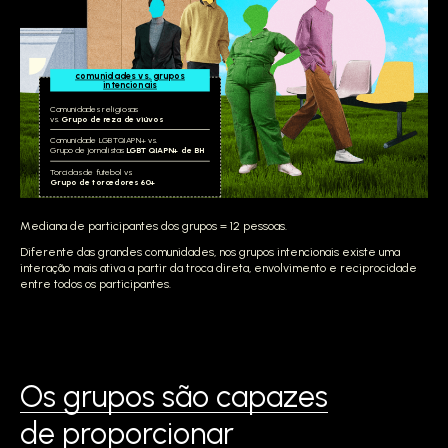
comunidades vs. grupos
intencionais
Comunidades religiosas
vs.
Grupo de reza de viúvos
Comunidade LGBTQIAPN+ vs.
Grupo de jornalistas
LGBTQIAPN+ de BH
Torcidas de futebol vs.
Grupo de torcedores 60+
Mediana de participantes dos grupos = 12 pessoas.
Diferente das grandes comunidades, nos grupos intencionais existe uma
interação mais ativa a partir da troca direta, envolvimento e reciprocidade
entre todos os participantes.
Os grupos são capazes
de proporcionar