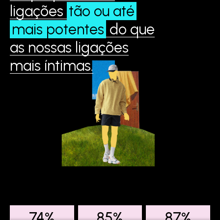
ligações
tão ou até
mais potentes
do que
as nossas ligações
mais íntimas.
74%
85%
87%