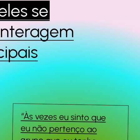
les se
interagem
cipais
“Às vezes eu sinto que
eu não pertenço ao