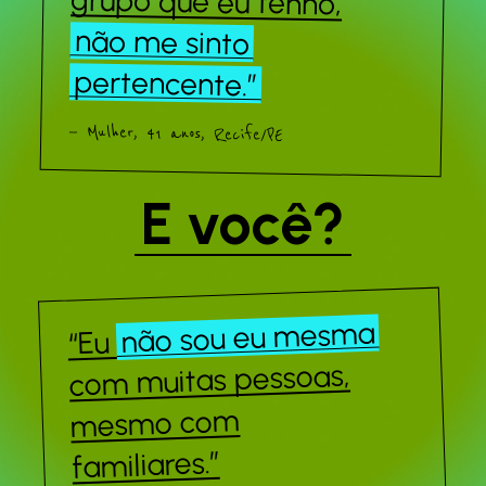
grupo que eu tenho,
não me sinto
pertencente.”
— Mulher, 41 anos, Recife/PE
E você?
não sou eu mesma
“Eu
com muitas pessoas,
mesmo com
familiares.”