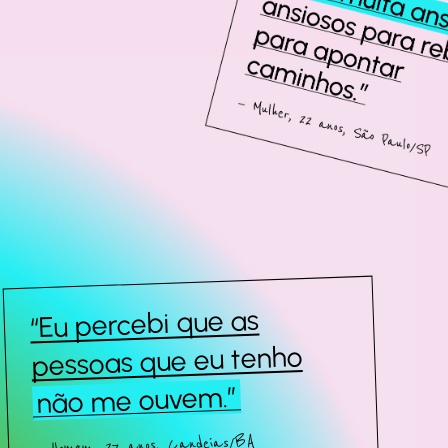
“Eu percebi que as
pessoas que eu tenho
não me ouvem.”
— Homem, 27 anos, Candeias/BA