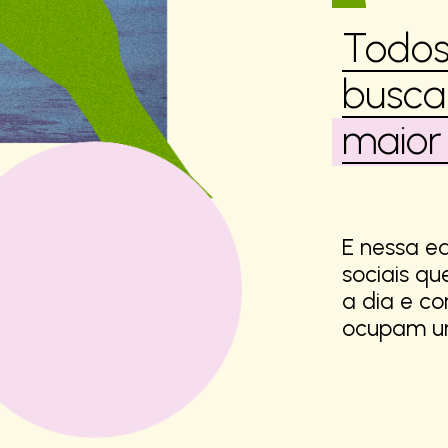
Todos
busca
maior
E nessa e
sociais q
a dia e c
ocupam um