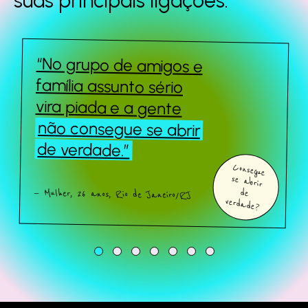
suas principais
ligações.
“No grupo de amigos e
Queridos Estranhos
família assunto sério
vira piada e a gente
não consegue se abrir
Sobre o estudo
de verdade.”
Consegue
se abrir
Quem somos
— Mulher, 26 anos, Rio de Janeiro/RJ
de
verdade?
Fale com a gente
Baixe o estudo