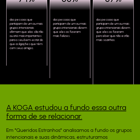
das pessoas que
das pessoas que
das pessoas que
participam de um ou mais
participam de um ou mais
participam de um ou mais
grupos intencionais
grupos intencionais dizem
grupos intencionais dizem
afirmam que elas são tão
que eles as fizeram
que eles as fizeram
ou até mais importantes
mais felizes.
perceber que não estão
para o seu bem-estar do
mais sozinhas.
que as ligações que têm
com seus amigos.
A KOGA estudou a fundo
essa outra
forma de se
relacionar.
Em "Queridos Estranhos" analisamos a fundo os grupos
intencionais e suas dinâmicas, estruturamos