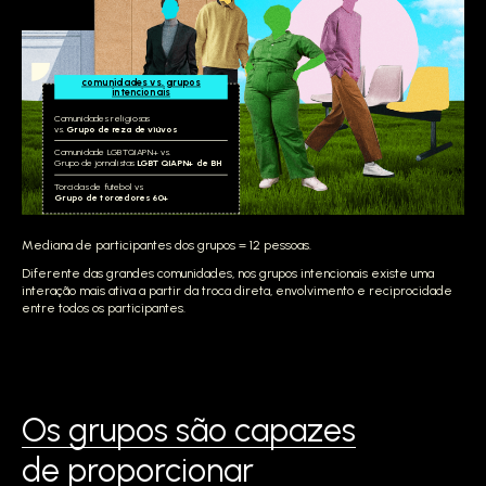
comunidades vs. grupos
intencionais
Comunidades religiosas
vs.
Grupo de reza de viúvos
Comunidade LGBTQIAPN+ vs.
Grupo de jornalistas
LGBTQIAPN+ de BH
Torcidas de futebol vs.
Grupo de torcedores 60+
Mediana de participantes dos grupos = 12 pessoas.
Diferente das grandes comunidades, nos grupos intencionais existe uma
interação mais ativa a partir da troca direta, envolvimento e reciprocidade
entre todos os participantes.
Os grupos são capazes
de proporcionar