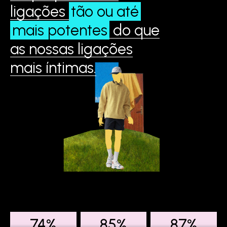
ligações
tão ou até
mais potentes
do que
as nossas ligações
mais íntimas.
74%
85%
87%