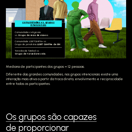
comunidades vs. grupos
intencionais
Comunidades religiosas
vs.
Grupo de reza de viúvos
Comunidade LGBTQIAPN+ vs.
Grupo de jornalistas
LGBTQIAPN+ de BH
Torcidas de futebol vs.
Grupo de torcedores 60+
Mediana de participantes dos grupos = 12 pessoas.
Diferente das grandes comunidades, nos grupos intencionais existe uma
interação mais ativa a partir da troca direta, envolvimento e reciprocidade
entre todos os participantes.
Os grupos são capazes
de proporcionar