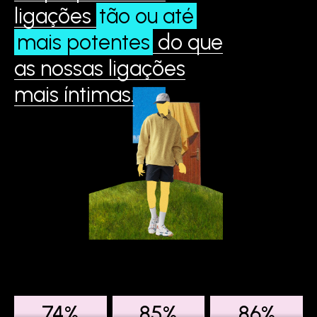
ligações
tão ou até
mais potentes
do que
as nossas ligações
mais íntimas.
74%
85%
87%