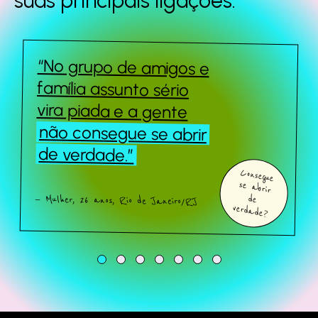
suas principais
ligações.
“No grupo de amigos e
Queridos Estranhos
família assunto sério
vira piada e a gente
não consegue se abrir
Sobre o estudo
de verdade.”
Consegue
se abrir
Quem somos
— Mulher, 26 anos, Rio de Janeiro/RJ
de
verdade?
Fale com a gente
Baixe o estudo