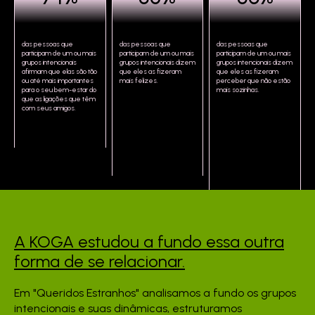
das pessoas que
das pessoas que
das pessoas que
participam de um ou mais
participam de um ou mais
participam de um ou mais
grupos intencionais
grupos intencionais dizem
grupos intencionais dizem
afirmam que elas são tão
que eles as fizeram
que eles as fizeram
ou até mais importantes
mais felizes.
perceber que não estão
para o seu bem-estar do
mais sozinhas.
que as ligações que têm
com seus amigos.
A KOGA estudou a fundo
essa outra
forma de se
relacionar.
Em "Queridos Estranhos" analisamos a fundo os grupos
intencionais e suas dinâmicas, estruturamos