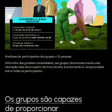
comunidades vs. grupos
intencionais
Comunidades religiosas
vs.
Grupo de reza de viúvos
Comunidade LGBTQIAPN+ vs.
Grupo de jornalistas
LGBTQIAPN+ de BH
Torcidas de futebol vs.
Grupo de torcedores 60+
Mediana de participantes dos grupos = 12 pessoas.
Diferente das grandes comunidades, nos grupos intencionais existe uma
interação mais ativa a partir da troca direta, envolvimento e reciprocidade
entre todos os participantes.
Os grupos são capazes
de proporcionar