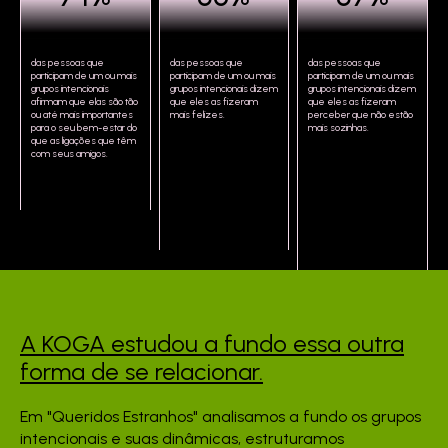
das pessoas que
das pessoas que
das pessoas que
participam de um ou mais
participam de um ou mais
participam de um ou mais
grupos intencionais
grupos intencionais dizem
grupos intencionais dizem
afirmam que elas são tão
que eles as fizeram
que eles as fizeram
ou até mais importantes
mais felizes.
perceber que não estão
para o seu bem-estar do
mais sozinhas.
que as ligações que têm
com seus amigos.
A KOGA estudou a fundo
essa outra
forma de se
relacionar.
Em "Queridos Estranhos" analisamos a fundo os grupos
intencionais e suas dinâmicas, estruturamos