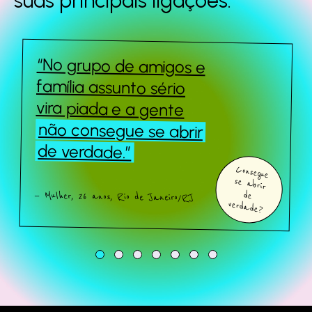
suas principais
ligações.
“No grupo de amigos e
Queridos Estranhos
família assunto sério
vira piada e a gente
não consegue se abrir
Sobre o estudo
de verdade.”
Consegue
se abrir
Quem somos
— Mulher, 26 anos, Rio de Janeiro/RJ
de
verdade?
Fale com a gente
Baixe o estudo