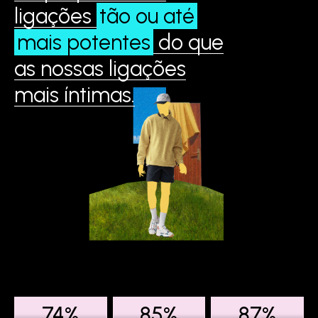
ligações
tão ou até
mais potentes
do que
as nossas ligações
mais íntimas.
74%
85%
87%