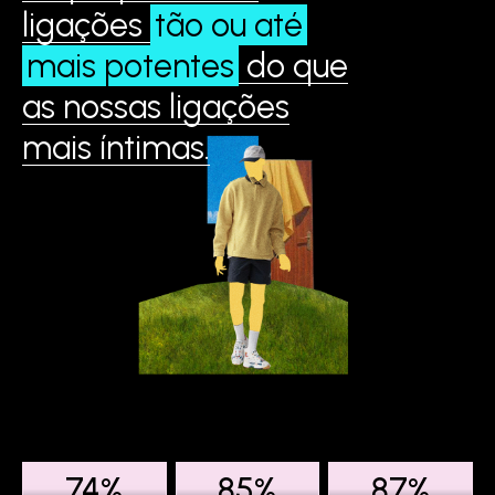
ligações
tão ou até
mais potentes
do que
as nossas ligações
mais íntimas.
74%
85%
87%