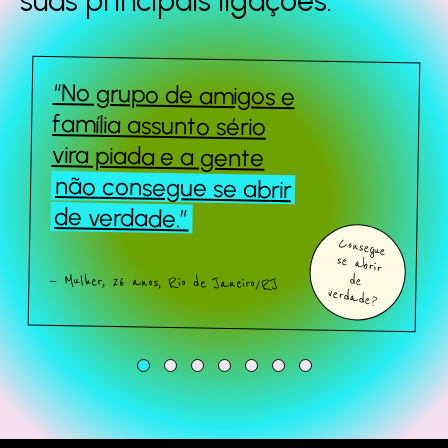
suas principais
ligações.
“No grupo de amigos e
Queridos Estranhos
família assunto sério
vira piada e a gente
não consegue se abrir
Sobre o estudo
de verdade.”
Consegue
se abrir
Quem somos
— Mulher, 26 anos, Rio de Janeiro/RJ
de
verdade?
Fale com a gente
Baixe o estudo