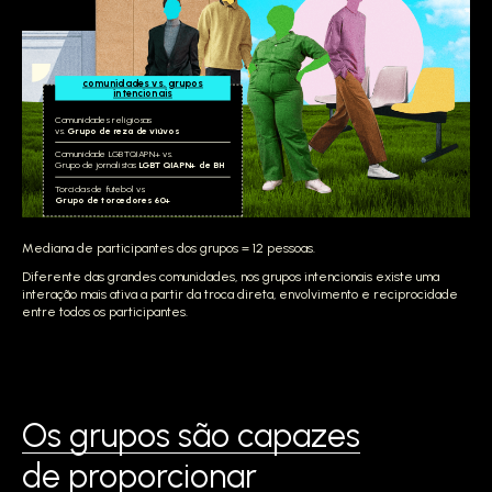
comunidades vs. grupos
intencionais
Comunidades religiosas
vs.
Grupo de reza de viúvos
Comunidade LGBTQIAPN+ vs.
Grupo de jornalistas
LGBTQIAPN+ de BH
Torcidas de futebol vs.
Grupo de torcedores 60+
Mediana de participantes dos grupos = 12 pessoas.
Diferente das grandes comunidades, nos grupos intencionais existe uma
interação mais ativa a partir da troca direta, envolvimento e reciprocidade
entre todos os participantes.
Os grupos são capazes
de proporcionar