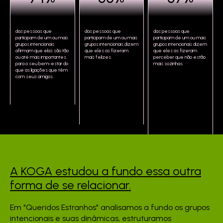
das pessoas que
das pessoas que
das pessoas que
participam de um ou mais
participam de um ou mais
participam de um ou mais
grupos intencionais
grupos intencionais dizem
grupos intencionais dizem
afirmam que elas são tão
que eles as fizeram
que eles as fizeram
ou até mais importantes
mais felizes.
perceber que não estão
para o seu bem-estar do
mais sozinhas.
que as ligações que têm
com seus amigos.
A KOGA estudou a fundo
essa outra
forma de se
relacionar.
Em "Queridos Estranhos" analisamos a fundo os grupos
intencionais e suas dinâmicas, estruturamos