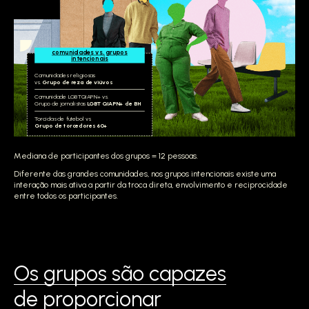
comunidades vs. grupos
intencionais
Comunidades religiosas
vs.
Grupo de reza de viúvos
Comunidade LGBTQIAPN+ vs.
Grupo de jornalistas
LGBTQIAPN+ de BH
Torcidas de futebol vs.
Grupo de torcedores 60+
Mediana de participantes dos grupos = 12 pessoas.
Diferente das grandes comunidades, nos grupos intencionais existe uma
interação mais ativa a partir da troca direta, envolvimento e reciprocidade
entre todos os participantes.
Os grupos são capazes
de proporcionar