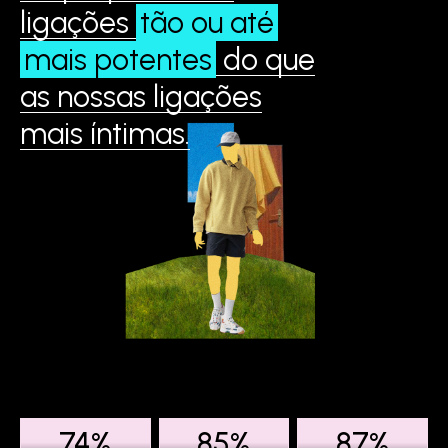
ligações
tão ou até
mais potentes
do que
as nossas ligações
mais íntimas.
74%
85%
87%