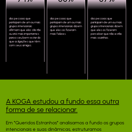
das pessoas que
das pessoas que
das pessoas que
participam de um ou mais
participam de um ou mais
participam de um ou mais
grupos intencionais
grupos intencionais dizem
grupos intencionais dizem
afirmam que elas são tão
que eles as fizeram
que eles as fizeram
ou até mais importantes
mais felizes.
perceber que não estão
para o seu bem-estar do
mais sozinhas.
que as ligações que têm
com seus amigos.
A KOGA estudou a fundo
essa outra
forma de se
relacionar.
Em "Queridos Estranhos" analisamos a fundo os grupos
intencionais e suas dinâmicas, estruturamos