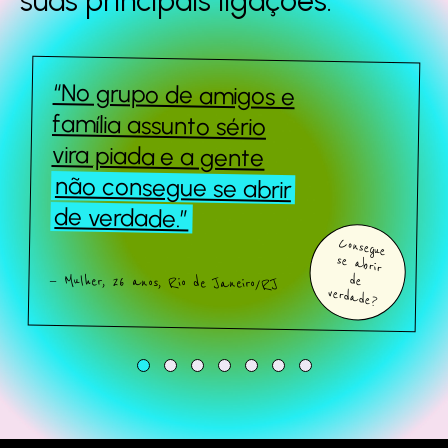
suas principais
ligações.
“No grupo de amigos e
Queridos Estranhos
família assunto sério
vira piada e a gente
não consegue se abrir
Sobre o estudo
de verdade.”
Consegue
se abrir
Quem somos
— Mulher, 26 anos, Rio de Janeiro/RJ
de
verdade?
Fale com a gente
Baixe o estudo