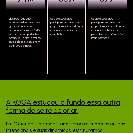
das pessoas que
das pessoas que
das pessoas que
participam de um ou mais
participam de um ou mais
participam de um ou mais
grupos intencionais
grupos intencionais dizem
grupos intencionais dizem
afirmam que elas são tão
que eles as fizeram
que eles as fizeram
ou até mais importantes
mais felizes.
perceber que não estão
para o seu bem-estar do
mais sozinhas.
que as ligações que têm
com seus amigos.
A KOGA estudou a fundo
essa outra
forma de se
relacionar.
Em "Queridos Estranhos" analisamos a fundo os grupos
intencionais e suas dinâmicas, estruturamos