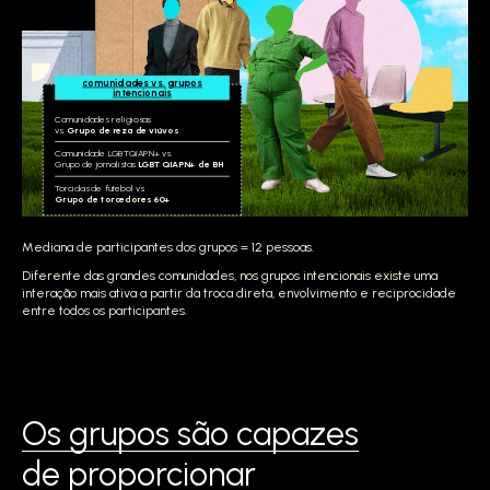
comunidades vs. grupos
intencionais
Comunidades religiosas
vs.
Grupo de reza de viúvos
Comunidade LGBTQIAPN+ vs.
Grupo de jornalistas
LGBTQIAPN+ de BH
Torcidas de futebol vs.
Grupo de torcedores 60+
Mediana de participantes dos grupos = 12 pessoas.
Diferente das grandes comunidades, nos grupos intencionais existe uma
interação mais ativa a partir da troca direta, envolvimento e reciprocidade
entre todos os participantes.
Os grupos são capazes
de proporcionar