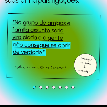
suas principais
ligações.
“No grupo de amigos e
Queridos Estranhos
família assunto sério
vira piada e a gente
não consegue se abrir
Sobre o estudo
de verdade.”
Consegue
se abrir
Quem somos
— Mulher, 26 anos, Rio de Janeiro/RJ
de
verdade?
Fale com a gente
Baixe o estudo