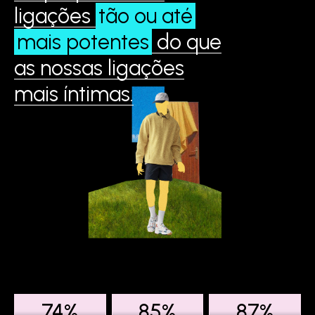
ligações
tão ou até
mais potentes
do que
as nossas ligações
mais íntimas.
74%
85%
87%