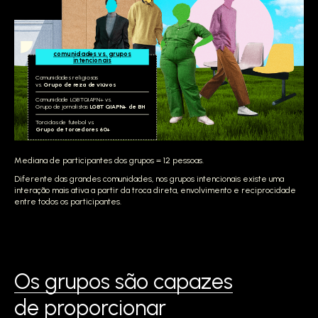
comunidades vs. grupos
intencionais
Comunidades religiosas
vs.
Grupo de reza de viúvos
Comunidade LGBTQIAPN+ vs.
Grupo de jornalistas
LGBTQIAPN+ de BH
Torcidas de futebol vs.
Grupo de torcedores 60+
Mediana de participantes dos grupos = 12 pessoas.
Diferente das grandes comunidades, nos grupos intencionais existe uma
interação mais ativa a partir da troca direta, envolvimento e reciprocidade
entre todos os participantes.
Os grupos são capazes
de proporcionar