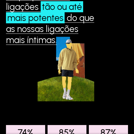
ligações
tão ou até
mais potentes
do que
as nossas ligações
mais íntimas.
74%
85%
87%