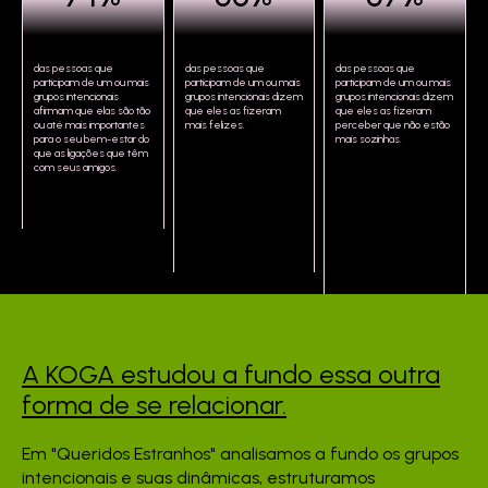
das pessoas que
das pessoas que
das pessoas que
participam de um ou mais
participam de um ou mais
participam de um ou mais
grupos intencionais
grupos intencionais dizem
grupos intencionais dizem
afirmam que elas são tão
que eles as fizeram
que eles as fizeram
ou até mais importantes
mais felizes.
perceber que não estão
para o seu bem-estar do
mais sozinhas.
que as ligações que têm
com seus amigos.
A KOGA estudou a fundo
essa outra
forma de se
relacionar.
Em "Queridos Estranhos" analisamos a fundo os grupos
intencionais e suas dinâmicas, estruturamos