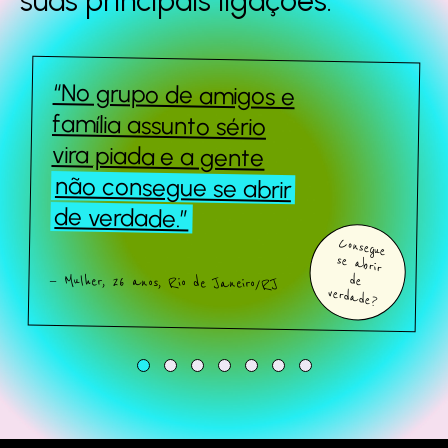
suas principais
ligações.
“No grupo de amigos e
Queridos Estranhos
família assunto sério
vira piada e a gente
não consegue se abrir
Sobre o estudo
de verdade.”
Consegue
se abrir
Quem somos
— Mulher, 26 anos, Rio de Janeiro/RJ
de
verdade?
Fale com a gente
Baixe o estudo