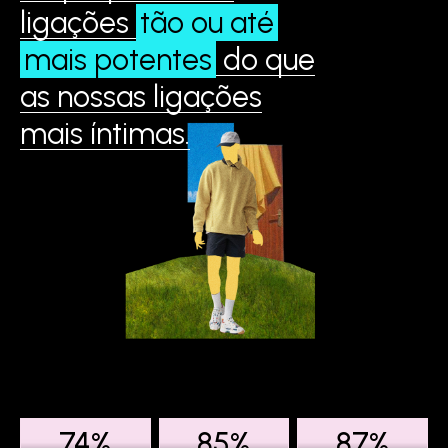
ligações
tão ou até
mais potentes
do que
as nossas ligações
mais íntimas.
74%
85%
87%