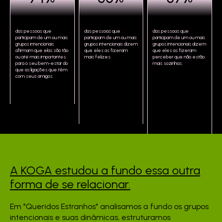
das pessoas que
das pessoas que
das pessoas que
participam de um ou mais
participam de um ou mais
participam de um ou mais
grupos intencionais
grupos intencionais dizem
grupos intencionais dizem
afirmam que elas são tão
que eles as fizeram
que eles as fizeram
ou até mais importantes
mais felizes.
perceber que não estão
para o seu bem-estar do
mais sozinhas.
que as ligações que têm
com seus amigos.
A KOGA estudou a fundo
essa outra
forma de se
relacionar.
Em "Queridos Estranhos" analisamos a fundo os grupos
intencionais e suas dinâmicas, estruturamos