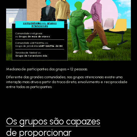
comunidades vs. grupos
intencionais
Comunidades religiosas
vs.
Grupo de reza de viúvos
Comunidade LGBTQIAPN+ vs.
Grupo de jornalistas
LGBTQIAPN+ de BH
Torcidas de futebol vs.
Grupo de torcedores 60+
Mediana de participantes dos grupos = 12 pessoas.
Diferente das grandes comunidades, nos grupos intencionais existe uma
interação mais ativa a partir da troca direta, envolvimento e reciprocidade
entre todos os participantes.
Os grupos são capazes
de proporcionar