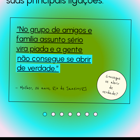
suas principais
ligações.
“No grupo de amigos e
Queridos Estranhos
família assunto sério
vira piada e a gente
não consegue se abrir
Sobre o estudo
de verdade.”
Consegue
se abrir
Quem somos
— Mulher, 26 anos, Rio de Janeiro/RJ
de
verdade?
Fale com a gente
Baixe o estudo